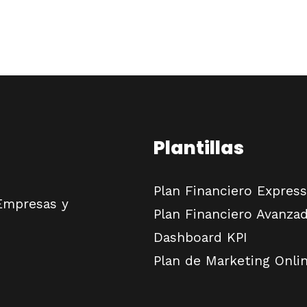
Page
FABRICACIÓN
DE
UN
PRODUCTO:
PLAN
FINANCIERO
Y
Plantillas
MARGEN
DE
UTILIDAD.
Plan Financiero Express
 Empresas y
Plan Financiero Avanza
Dashboard KPI
Plan de Marketing Onli