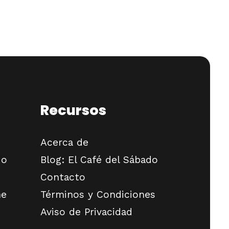
DE
UN
PRODUCTO:
MODELOS
DE
NEGOCIO
DE
Recursos
COMPRA
VENTA
Acerca de
do
Blog: El Café del Sábado
Contacto
ne
Términos y Condiciones
Aviso de Privacidad