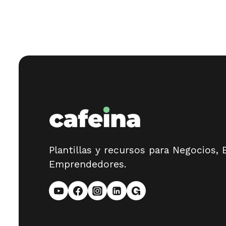
navigation
GUÍA
BREVE
PARA
PLAN
FINANCIERO
Plantillas y recursos para Negocios,
Emprendedores.